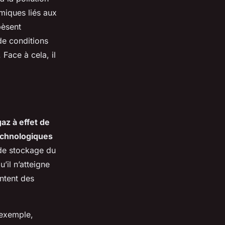
miques liés aux
pèsent
de conditions
Face à cela, il
az à effet de
echnologiques
 de stockage du
’il n’atteigne
ntent des
 exemple,