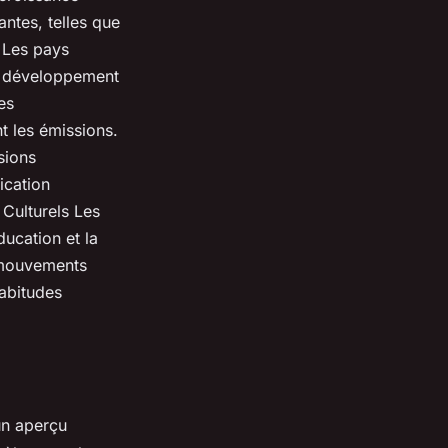
ntes, telles que
. Les pays
en développement
es
t les émissions.
sions
ication
Culturels Les
ucation et la
s mouvements
abitudes
un aperçu