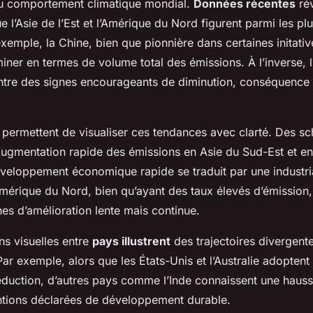
du comportement climatique mondial.
Données récentes
rév
ue l’Asie de l’Est et l’Amérique du Nord figurent parmi les pl
xemple, la Chine, bien que pionnière dans certaines initativ
ner en termes de volume total des émissions. À l’inverse, 
re des signes encourageants de diminution, conséquence 
permettent de visualiser ces tendances avec clarté. Des 
augmentation rapide des émissions en Asie du Sud-Est et en
éveloppement économique rapide se traduit par une industria
Amérique du Nord, bien qu’ayant des taux élevés d’émissio
nes d’amélioration lente mais continue.
s visuelles entre
pays illustrent
des trajectoires divergent
ar exemple, alors que les États-Unis et l’Australie adoptent
éduction, d’autres pays comme l’Inde connaissent une haus
ntions déclarées de développement durable.