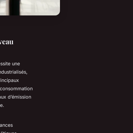
iveau
ssite une
dustrialisés,
rincipaux
de consommation
aux d’émission
e.
dances