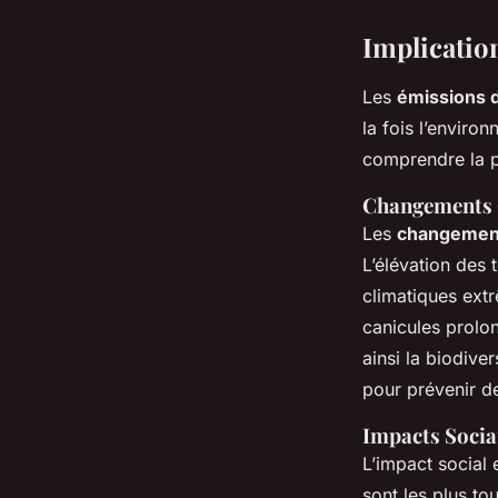
Implicatio
Les
émissions d
la fois l’enviro
comprendre la p
Changements 
Les
changement
L’élévation des 
climatiques extr
canicules prolon
ainsi la biodive
pour prévenir d
Impacts Soci
L’impact social
sont les plus to