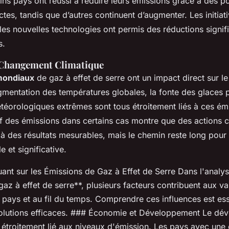
ains pays ont réussi à réduire leurs émissions grâce à des po
ctes, tandis que d’autres continuent d’augmenter. Les initiat
les nouvelles technologies ont permis des réductions signif
s.
 Changement Climatique
mondiaux
de gaz à effet de serre ont un impact direct sur 
gmentation des températures globales, la fonte des glaces p
orologiques extrêmes sont tous étroitement liés à ces émi
if des émissions dans certains cas montre que des actions 
à des résultats mesurables, mais le chemin reste long pour 
e et significative.
uant sur les Émissions de Gaz à Effet de Serre Dans l'analy
az à effet de serre**, plusieurs facteurs contribuent aux va
 pays et au fil du temps. Comprendre ces influences est ess
olutions efficaces. ### Économie et Développement Le dé
étroitement lié aux niveaux d'émission. Les pays avec une