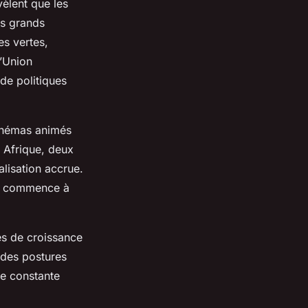
èlent que les
us grands
es vertes,
l’Union
de politiques
schémas animés
 Afrique, deux
lisation accrue.
n, commence à
es de croissance
 des postures
se constante