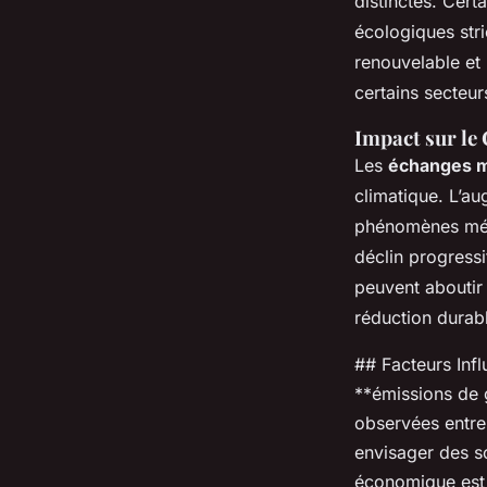
distinctes. Cert
écologiques stri
renouvelable et 
certains secteur
Impact sur le
Les
échanges 
climatique. L’au
phénomènes mété
déclin progress
peuvent aboutir 
réduction durabl
## Facteurs Infl
**émissions de g
observées entre
envisager des s
économique est 