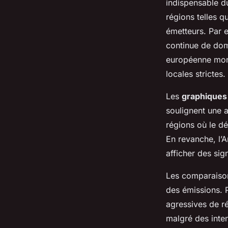
indispensable 
régions telles q
émetteurs. Par e
continue de domi
européenne mont
locales strictes.
Les
graphiques
soulignent une 
régions où le d
En revanche, l’
afficher des sig
Les comparaison
des émissions. P
agressives de r
malgré des inte