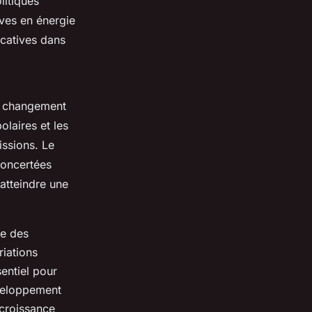
litiques
ives en énergie
icatives dans
le changement
olaires et les
ssions. Le
concertées
atteindre une
se des
riations
entiel pour
veloppement
 croissance