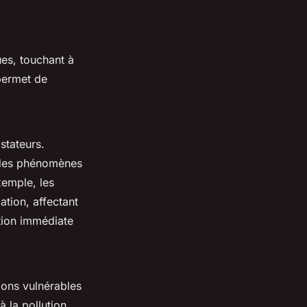
es, touchant à
 permet de
stateurs.
n des phénomènes
xemple, les
ation, affectant
ntion immédiate
ions vulnérables
 la pollution