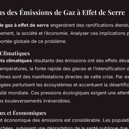
ns des Émissions de Gaz à Effet de Serre
e gaz à effet de serre
engendrent des ramifications étendu
nnement, la société et l’économie. Analyser ces implications
ortée globale de ce problème.
Climatiques
s climatiques
résultants des émissions ont des effets déva
températures, la fonte rapide des glaces et l’intensificatio
êmes sont des manifestations directes de cette crise. Par e
gées perturbent les écosystèmes et accentuent la désertific
rsité mondiale. Ces pressions écologiques exigent une atte
es bouleversements irréversibles.
aux et Économiques
 et économique des émissions est considérable. Les populat
uchées, subissant une dégradation de la santé publique due à